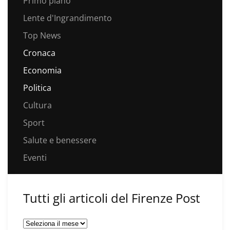
Primo piano
Lente d'Ingrandimento
Top News
Cronaca
Economia
Politica
Cultura
Sport
Salute e benessere
Eventi
Tutti gli articoli del Firenze Post
Tutti