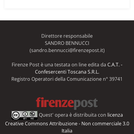
gli
articoli
del
Firenze
Post
Direttore responsabile
SANDRO BENNUCCI
(sandro.bennucci@firenzepost.it)
Firenze Post è una testata on line edita da
C.A.T. -
Confesercenti Toscana S.R.L.
Registro Operatori della Comunicazione n° 39741
Quest' opera è distribuita con
licenza
Creative Commons Attribuzione - Non commerciale 3.0
Italia