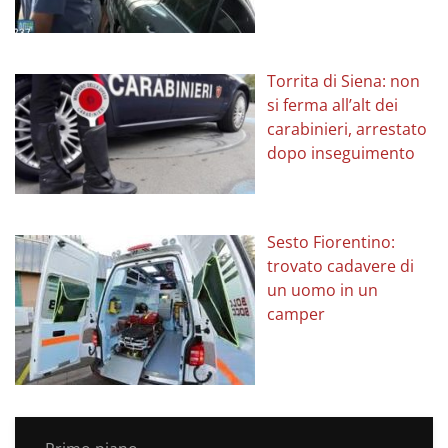
Torrita di Siena: non
si ferma all’alt dei
carabinieri, arrestato
dopo inseguimento
Sesto Fiorentino:
trovato cadavere di
un uomo in un
camper