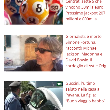
Centrati sette 5 che
vincono 30mila euro.
Prossimo jackpot 207
milioni e 600mila
Giornalisti: è morto
Simone Fortuna,
raccontò Michael
Jackson, Madonna e
David Bowie. Il
cordoglio di Ast e Odg
Guccini, l’ultimo
saluto nella casa a
Pavana. La figlia:
“Buon viaggio babbo”