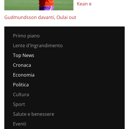
Kean e
Gudmundsson davanti, Oulai out
Primo piano
Lente d'Ingrandimento
Top News
Cronaca
Economia
Politica
Cultura
Sport
Salute e benessere
Eventi