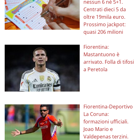
nessun 6 né 5+1.
Centrati dieci 5 da
oltre 19mila euro.
Prossimo jackpot:
quasi 206 milioni
Fiorentina:
Mastantuono è
arrivato. Folla di tifosi
a Peretola
Fiorentina-Deportivo
La Coruna:
formazioni ufficiali.
Joao Mario e
Valdepenas terzini.