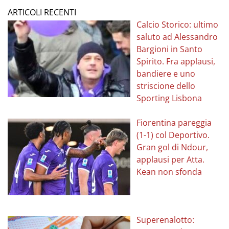
ARTICOLI RECENTI
Calcio Storico: ultimo
saluto ad Alessandro
Bargioni in Santo
Spirito. Fra applausi,
bandiere e uno
striscione dello
Sporting Lisbona
Fiorentina pareggia
(1-1) col Deportivo.
Gran gol di Ndour,
applausi per Atta.
Kean non sfonda
Superenalotto: