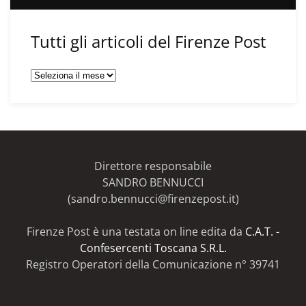
Tutti gli articoli del Firenze Post
Tutti
gli
articoli
del
Firenze
Post
Direttore responsabile
SANDRO BENNUCCI
(sandro.bennucci@firenzepost.it)
Firenze Post è una testata on line edita da
C.A.T. -
Confesercenti Toscana S.R.L.
Registro Operatori della Comunicazione n° 39741