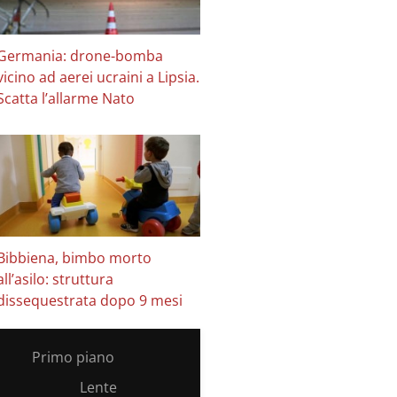
Germania: drone-bomba
vicino ad aerei ucraini a Lipsia.
Scatta l’allarme Nato
Bibbiena, bimbo morto
all’asilo: struttura
dissequestrata dopo 9 mesi
Primo piano
Lente