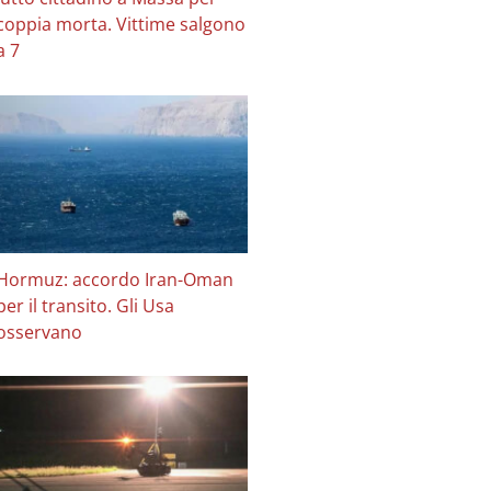
coppia morta. Vittime salgono
a 7
Hormuz: accordo Iran-Oman
per il transito. Gli Usa
osservano