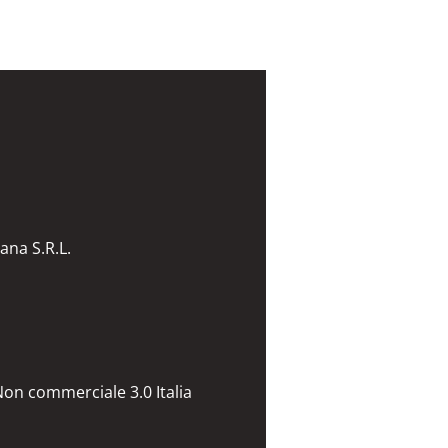
ana S.R.L.
on commerciale 3.0 Italia