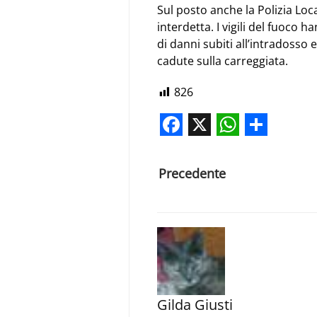
Sul posto anche la Polizia Loca
interdetta. I vigili del fuoco 
di danni subiti all’intradosso 
cadute sulla carreggiata.
826
Facebook
X
WhatsAp
Share
Precedente
Gilda Giusti