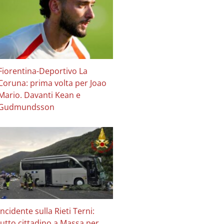
Fiorentina-Deportivo La
Coruna: prima volta per Joao
Mario. Davanti Kean e
Gudmundsson
Incidente sulla Rieti Terni:
lutto cittadino a Massa per