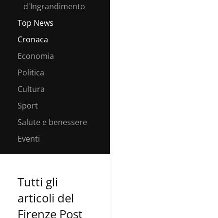
d'Ingrandimento
Top News
Cronaca
Economia
Politica
Cultura
Sport
Salute e benessere
Eventi
Tutti gli
articoli del
Firenze Post