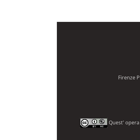
Firenze P
Quest' opera 