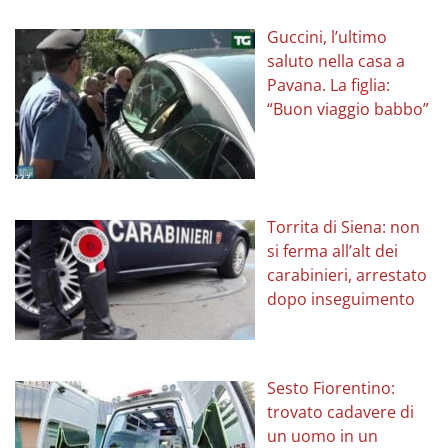
Guccini, l’ultimo
saluto nella casa a
Pavana. La figlia:
“Buon viaggio babbo”
Torrita di Siena: non
si ferma all’alt dei
carabinieri, arrestato
dopo inseguimento
Sesto Fiorentino:
trovato cadavere di
un uomo in un