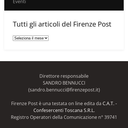
Eventi
Tutti gli articoli del Firenze Post
Tutti
gli
articoli
del
Firenze
Post
Direttore responsabile
SANDRO BENNUCCI
(sandro.bennucci@firenzepost.it)
Firenze Post è una testata on line edita da
C.A.T. -
Confesercenti Toscana S.R.L.
Registro Operatori della Comunicazione n° 39741