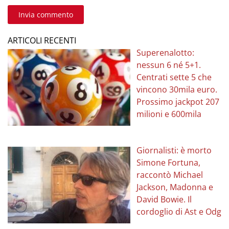
Invia commento
ARTICOLI RECENTI
Superenalotto:
nessun 6 né 5+1.
Centrati sette 5 che
vincono 30mila euro.
Prossimo jackpot 207
milioni e 600mila
Giornalisti: è morto
Simone Fortuna,
raccontò Michael
Jackson, Madonna e
David Bowie. Il
cordoglio di Ast e Odg