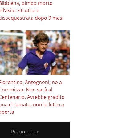
Bibbiena, bimbo morto
all’asilo: struttura
dissequestrata dopo 9 mesi
Fiorentina: Antognoni, no a
Commisso. Non sarà al
Centenario. Avrebbe gradito
una chiamata, non la lettera
aperta
Primo piano