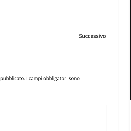
App
e
Successivo
à pubblicato. I campi obbligatori sono