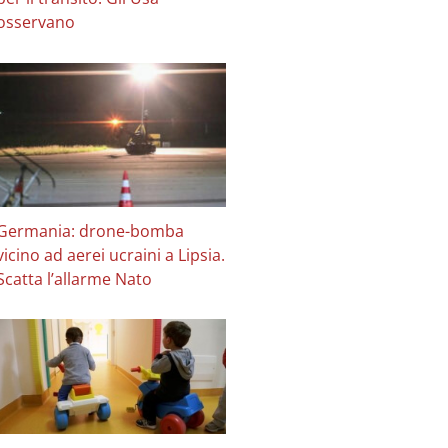
osservano
Germania: drone-bomba
vicino ad aerei ucraini a Lipsia.
Scatta l’allarme Nato