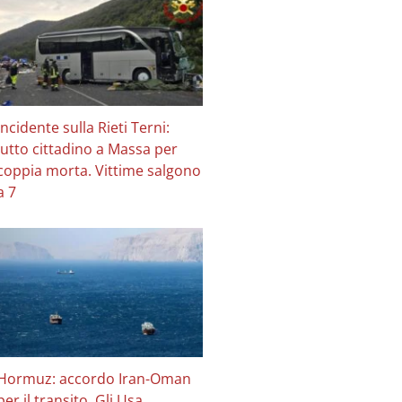
Incidente sulla Rieti Terni:
lutto cittadino a Massa per
coppia morta. Vittime salgono
a 7
Hormuz: accordo Iran-Oman
per il transito. Gli Usa