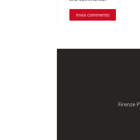
Invia commento
Firenze P