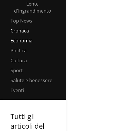
Lente
d'Ingrandimento
Top News
Cronaca
Economia
Politica
Cultura
Sport
Salute e benessere
Eventi
Tutti gli
articoli del