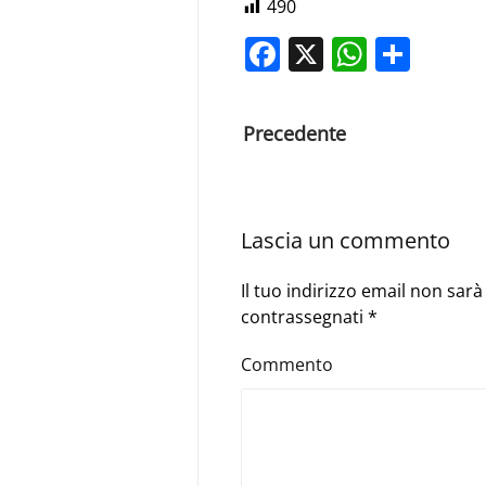
490
Facebook
X
Whats
Shar
Precedente
Lascia un commento
Il tuo indirizzo email non sar
contrassegnati
*
Commento