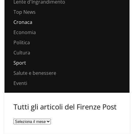
Lente d'Ingrandimento
Top News
Cronaca
Economia
Politica
Cultura
Sport
Salute e benessere
Eventi
Tutti gli articoli del Firenze Post
Tutti
gli