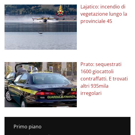
Lajatico: incendio di
vegetazione lungo la
provinciale 45
Prato: sequestrati
1600 giocattoli
contraffatti. E trovati
altri 935mila
irregolari
Primo piano