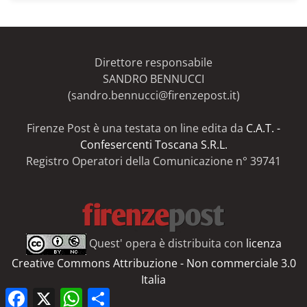
articoli
del
Firenze
Post
Direttore responsabile
SANDRO BENNUCCI
(sandro.bennucci@firenzepost.it)
Firenze Post è una testata on line edita da
C.A.T. -
Confesercenti Toscana S.R.L.
Registro Operatori della Comunicazione n° 39741
Quest' opera è distribuita con
licenza
Creative Commons Attribuzione - Non commerciale 3.0
Italia
Facebook
X
WhatsApp
Share