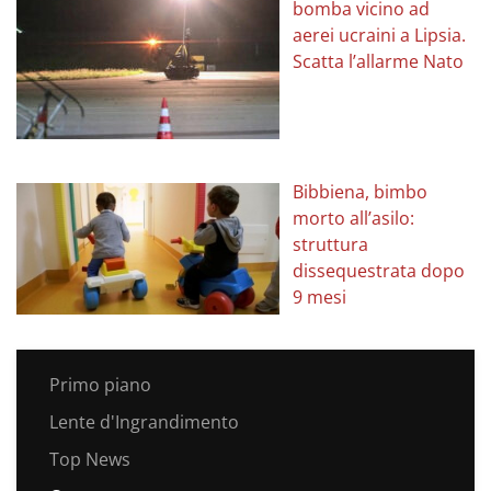
bomba vicino ad
aerei ucraini a Lipsia.
Scatta l’allarme Nato
Bibbiena, bimbo
morto all’asilo:
struttura
dissequestrata dopo
9 mesi
Primo piano
Lente d'Ingrandimento
Top News