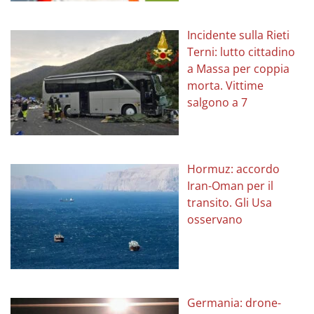
Incidente sulla Rieti
Terni: lutto cittadino
a Massa per coppia
morta. Vittime
salgono a 7
Hormuz: accordo
Iran-Oman per il
transito. Gli Usa
osservano
Germania: drone-