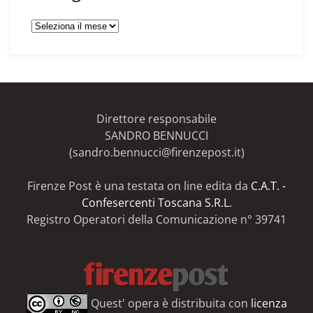
Tutti
gli
articoli
del
Firenze
Post
Direttore responsabile
SANDRO BENNUCCI
(sandro.bennucci@firenzepost.it)
Firenze Post è una testata on line edita da
C.A.T. -
Confesercenti Toscana S.R.L.
Registro Operatori della Comunicazione n° 39741
Quest' opera è distribuita con
licenza