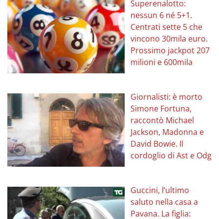
Superenalotto:
nessun 6 né 5+1.
Centrati sette 5 che
vincono 30mila euro.
Prossimo jackpot 207
milioni e 600mila
Giornalisti: è morto
Simone Fortuna,
raccontò Michael
Jackson, Madonna e
David Bowie. Il
cordoglio di Ast e Odg
Guccini, l’ultimo
saluto nella casa a
Pavana. La figlia: