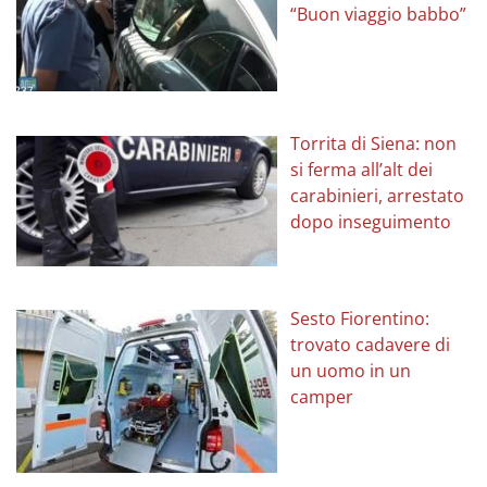
“Buon viaggio babbo”
Torrita di Siena: non
si ferma all’alt dei
carabinieri, arrestato
dopo inseguimento
Sesto Fiorentino:
trovato cadavere di
un uomo in un
camper