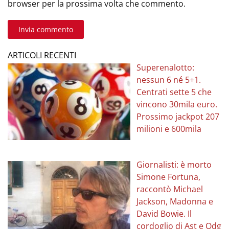
browser per la prossima volta che commento.
Invia commento
ARTICOLI RECENTI
Superenalotto:
nessun 6 né 5+1.
Centrati sette 5 che
vincono 30mila euro.
Prossimo jackpot 207
milioni e 600mila
Giornalisti: è morto
Simone Fortuna,
raccontò Michael
Jackson, Madonna e
David Bowie. Il
cordoglio di Ast e Odg