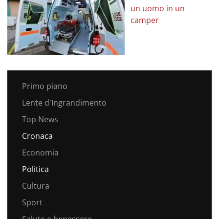
un uomo in un
camper
Primo piano
Lente d'Ingrandimento
Top News
Cronaca
Economia
Politica
Cultura
Sport
Salute e benessere