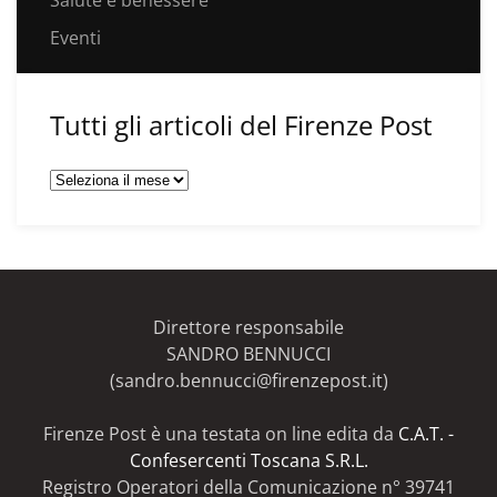
Eventi
Tutti gli articoli del Firenze Post
Tutti
gli
articoli
del
Firenze
Post
Direttore responsabile
SANDRO BENNUCCI
(sandro.bennucci@firenzepost.it)
Firenze Post è una testata on line edita da
C.A.T. -
Confesercenti Toscana S.R.L.
Registro Operatori della Comunicazione n° 39741