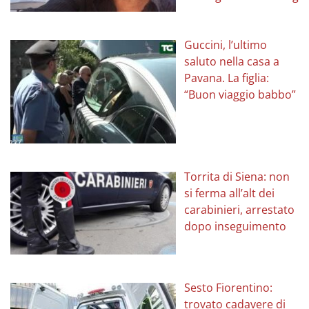
Guccini, l’ultimo
saluto nella casa a
Pavana. La figlia:
“Buon viaggio babbo”
Torrita di Siena: non
si ferma all’alt dei
carabinieri, arrestato
dopo inseguimento
Sesto Fiorentino:
trovato cadavere di