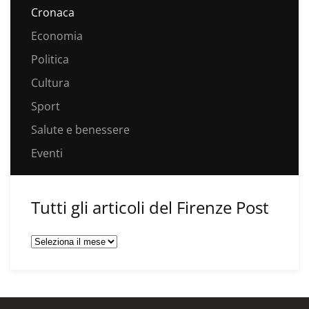
Cronaca
Economia
Politica
Cultura
Sport
Salute e benessere
Eventi
Tutti gli articoli del Firenze Post
Tutti
gli
articoli
del
Firenze