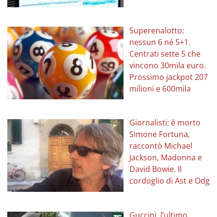
Superenalotto:
nessun 6 né 5+1.
Centrati sette 5 che
vincono 30mila euro.
Prossimo jackpot 207
milioni e 600mila
Giornalisti: è morto
Simone Fortuna,
raccontò Michael
Jackson, Madonna e
David Bowie. Il
cordoglio di Ast e Odg
Guccini, l’ultimo