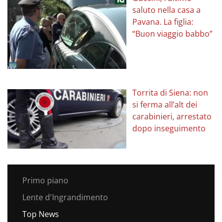
saluto nella casa a
Pavana. La figlia:
“Buon viaggio babbo”
Torrita di Siena: non
si ferma all’alt dei
carabinieri, arrestato
dopo inseguimento
Primo piano
Lente d'Ingrandimento
Top News