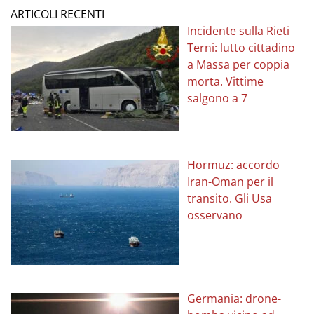
ARTICOLI RECENTI
Incidente sulla Rieti
Terni: lutto cittadino
a Massa per coppia
morta. Vittime
salgono a 7
Hormuz: accordo
Iran-Oman per il
transito. Gli Usa
osservano
Germania: drone-