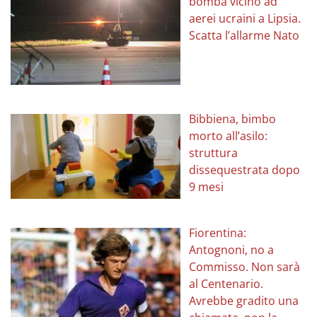
bomba vicino ad
aerei ucraini a Lipsia.
Scatta l’allarme Nato
Bibbiena, bimbo
morto all’asilo:
struttura
dissequestrata dopo
9 mesi
Fiorentina:
Antognoni, no a
Commisso. Non sarà
al Centenario.
Avrebbe gradito una