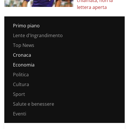
chiamata, non la
lettera aperta
Primo piano
Lente d'Ingrandimento
Top News
Cronaca
Economia
Politica
Cultura
Sport
Salute e benessere
Eventi