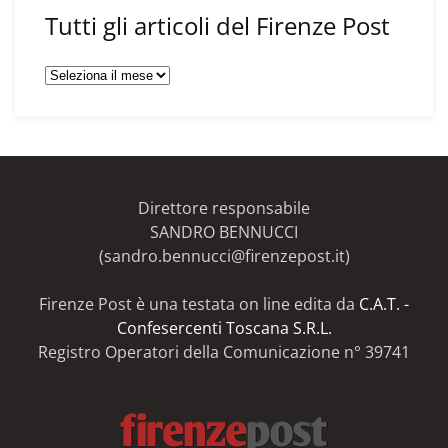
Tutti gli articoli del Firenze Post
Tutti
gli
articoli
del
Firenze
Post
Direttore responsabile
SANDRO BENNUCCI
(sandro.bennucci@firenzepost.it)
Firenze Post è una testata on line edita da
C.A.T. -
Confesercenti Toscana S.R.L.
Registro Operatori della Comunicazione n° 39741