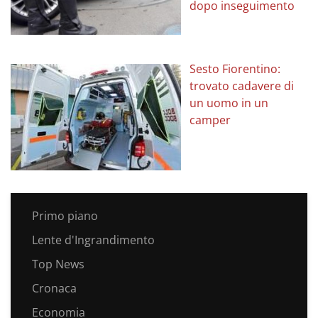
dopo inseguimento
Sesto Fiorentino:
trovato cadavere di
un uomo in un
camper
Primo piano
Lente d'Ingrandimento
Top News
Cronaca
Economia