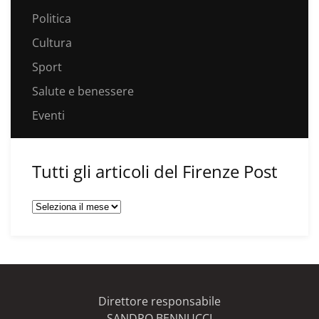
Politica
Cultura
Sport
Salute e benessere
Eventi
Tutti gli articoli del Firenze Post
Tutti
gli
articoli
del
Firenze
Post
Direttore responsabile
SANDRO BENNUCCI