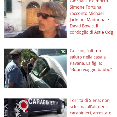
Giornalisti: è morto
Simone Fortuna,
raccontò Michael
Jackson, Madonna e
David Bowie. Il
cordoglio di Ast e Odg
Guccini, l’ultimo
saluto nella casa a
Pavana. La figlia:
“Buon viaggio babbo”
Torrita di Siena: non
si ferma all’alt dei
carabinieri, arrestato