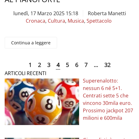
lunedì, 17 Marzo 2025 15:18
Roberta Manetti
Cronaca
,
Cultura
,
Musica
,
Spettacolo
Continua a leggere
1
2
3
4
5
6
7
…
32
ARTICOLI RECENTI
Superenalotto:
nessun 6 né 5+1.
Centrati sette 5 che
vincono 30mila euro.
Prossimo jackpot 207
milioni e 600mila