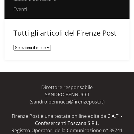
Eventi
Tutti gli articoli del Firenze Post
Tutti
gli
articoli
del
Firenze
Post
Direttore responsabile
SANDRO BENNUCCI
(sandro.bennucci@firenzepost.it)
Firenze Post è una testata on line edita da
C.A.T. -
Confesercenti Toscana S.R.L.
Registro Operatori della Comunicazione n° 39741