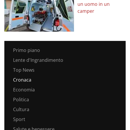
un uomo in un
camper
Primo piano
Lente d'Ingrandimento
Top News
Cronaca
Economia
Politica
Cultura
Sport
Salute e benessere