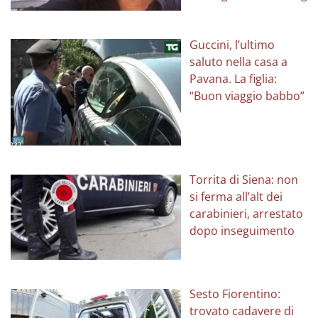
Guccini, l’ultimo
saluto nella casa a
Pavana. La figlia:
“Buon viaggio babbo”
Torrita di Siena: non
si ferma all’alt dei
carabinieri, arrestato
dopo inseguimento
Sesto Fiorentino:
trovato cadavere di