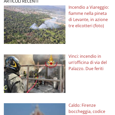
ARTICOLI RECENTI
Incendio a Viareggio:
fiamme nella pineta
di Levante, in azione
tre elicotteri (foto)
Vinci: incendio in
un’officina di via del
Palazzo. Due feriti
Caldo: Firenze
boccheggia, codice