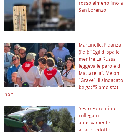
rosso almeno fino a
San Lorenzo
Marcinelle, Fidanza
(Fdi): “Cgil di spalle
mentre La Russa
leggeva le parole di
Mattarella”. Meloni:
“Grave”. Il sindacato
belga: “Siamo stati
noi”
Sesto Fiorentino:
collegato
abusivamente
all’acquedotto