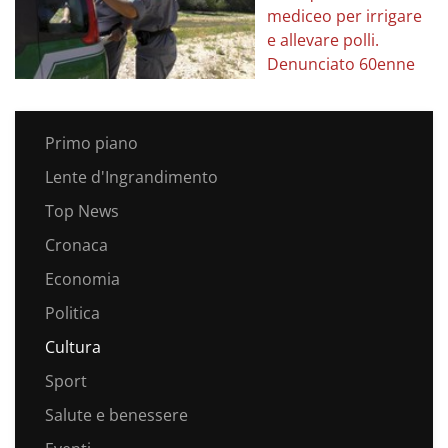
mediceo per irrigare
e allevare polli.
Denunciato 60enne
Primo piano
Lente d'Ingrandimento
Top News
Cronaca
Economia
Politica
Cultura
Sport
Salute e benessere