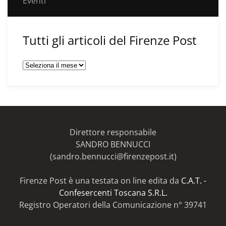
Eventi
Tutti gli articoli del Firenze Post
Tutti
gli
articoli
del
Firenze
Post
Direttore responsabile
SANDRO BENNUCCI
(sandro.bennucci@firenzepost.it)
Firenze Post è una testata on line edita da
C.A.T. -
Confesercenti Toscana S.R.L.
Registro Operatori della Comunicazione n° 39741