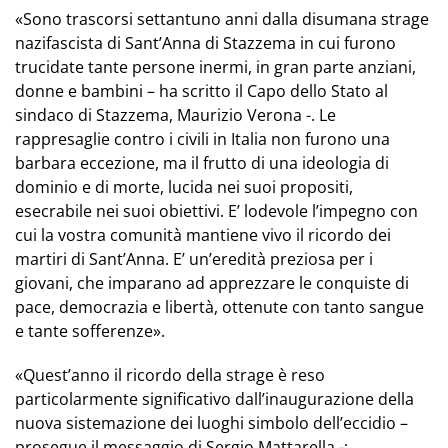
«Sono trascorsi settantuno anni dalla disumana strage
nazifascista di Sant’Anna di Stazzem
a in cui furono
trucidate tante persone inermi, in gran parte anziani,
donne e bambini – ha scritto il Capo dello Stato al
sindaco di Stazzema, Maurizio Verona -. Le
rappresaglie contro i civili in Italia non furono una
barbara eccezione, ma il frutto di una ideologia di
dominio e di morte, lucida nei suoi propositi,
esecrabile nei suoi obiettivi. E’ lodevole l’impegno con
cui la vostra comunità mantiene vivo il ricordo dei
martiri di Sant’Anna. E’ un’eredità preziosa per i
giovani, che imparano ad apprezzare le conquiste di
pace, democrazia e libertà, ottenute con tanto sangue
e tante sofferenze».
«Quest’anno il ricordo della strage è reso
particolarmente significativo dall’inaugurazione della
nuova sistemazione dei luoghi simbolo dell’eccidio –
prosegue il messaggio di Sergio Mattarella -;