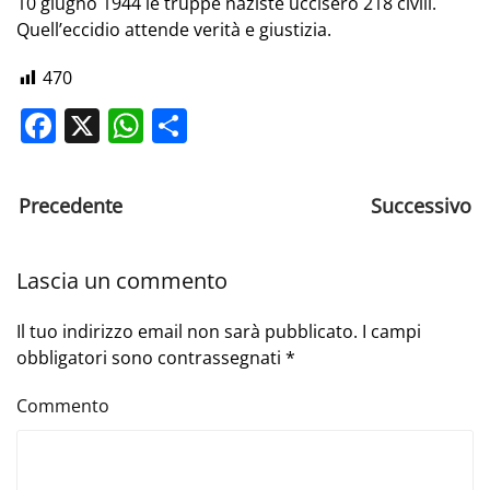
10 giugno 1944 le truppe naziste uccisero 218 civili.
Quell’eccidio attende verità e giustizia.
470
Facebook
X
WhatsApp
Share
Precedente
Successivo
Lascia un commento
Il tuo indirizzo email non sarà pubblicato. I campi
obbligatori sono contrassegnati
*
Commento