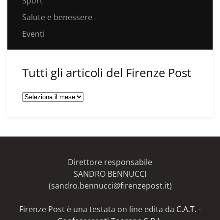
Sport
Salute e benessere
Eventi
Tutti gli articoli del Firenze Post
Tutti
gli
articoli
del
Firenze
Post
Direttore responsabile
SANDRO BENNUCCI
(sandro.bennucci@firenzepost.it)
Firenze Post è una testata on line edita da
C.A.T. -