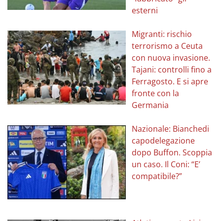
esterni
Migranti: rischio
terrorismo a Ceuta
con nuova invasione.
Tajani: controlli fino a
Ferragosto. E si apre
fronte con la
Germania
Nazionale: Bianchedi
capodelegazione
dopo Buffon. Scoppia
un caso. Il Coni: “E’
compatibile?”