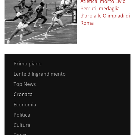
Atletica: morto Livio
Berruti, medaglia
d’oro alle Olimpiadi di
Roma
Primo piano
Lente d'Ingrandimento
Top News
Cronaca
Economia
Politica
Cultura