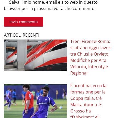
Salva il mio nome, email e sito web in questo
browser per la prossima volta che commento.
Invia commento
ARTICOLI RECENTI
Treni Firenze-Roma:
scattano oggi i lavori
tra Chiusi e Orvieto.
Modifiche per Alta
Velocità, Intercity e
Regionali
Fiorentina: ecco la
formazione per la
Coppa Italia. C’è
Mastantuono. E
Grosso ha
“fabbricato” gli