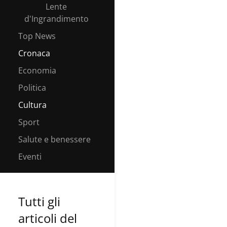
Lente
d'Ingrandimento
Top News
Cronaca
Economia
Politica
Cultura
Sport
Salute e benessere
Eventi
Tutti gli
articoli del