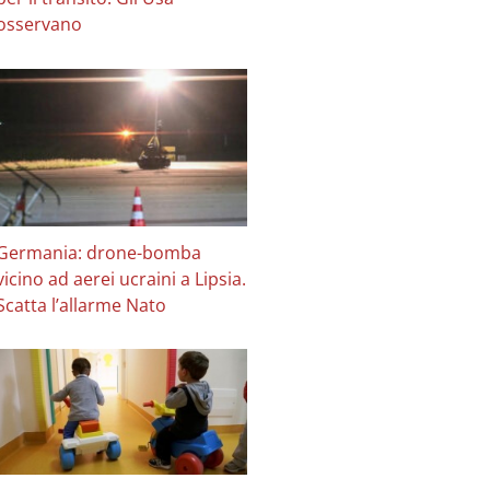
osservano
Germania: drone-bomba
vicino ad aerei ucraini a Lipsia.
Scatta l’allarme Nato