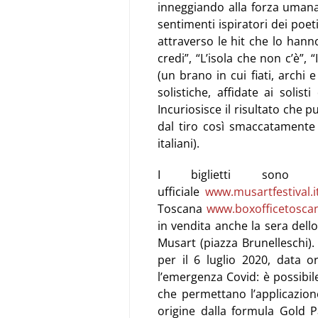
inneggiando alla forza umana 
sentimenti ispiratori dei poet
attraverso le hit che lo hann
credi”, “L’isola che non c’è”, 
(un brano in cui fiati, archi
solistiche, affidate ai solist
Incuriosisce il risultato che 
dal tiro così smaccatamente r
italiani).
I biglietti sono i
ufficiale
www.musartfestival.i
Toscana
www.boxofficetoscana
in vendita anche la sera dello
Musart (piazza Brunelleschi).
per il 6 luglio 2020, data 
l’emergenza Covid: è possibil
che permettano l’applicazione
origine dalla formula Gold 