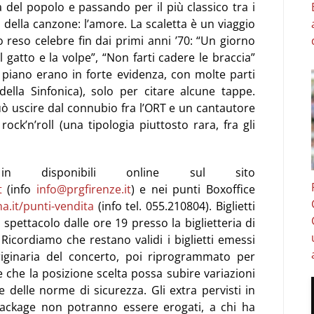
del popolo e passando per il più classico tra i
i della canzone: l’amore. La scaletta è un viaggio
o reso celebre fin dai primi anni ’70: “Un giorno
“Il gatto e la volpe”, “Non farti cadere le braccia”
 e piano erano in forte evidenza, con molte parti
i della Sinfonica), solo per citare alcune tappe.
può uscire dal connubio fra l’ORT e un cantautore
ock’n’roll (una tipologia piuttosto rara, fra gli
n disponibili online sul sito
t
(info
info@prgfirenze.it
) e nei punti Boxoffice
.it/punti-
vendita
(info tel. 055.210804). Biglietti
 spettacolo dalle ore 19 presso la biglietteria di
 Ricordiamo che restano validi i biglietti emessi
originaria del concerto, poi riprogrammato per
e che la posizione scelta possa subire variazioni
 delle norme di sicurezza. Gli extra pervisti in
Package non potranno essere erogati, a chi ha