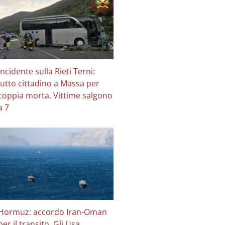
Incidente sulla Rieti Terni:
lutto cittadino a Massa per
coppia morta. Vittime salgono
a 7
Hormuz: accordo Iran-Oman
per il transito. Gli Usa