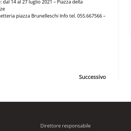
: dal 14 al 27 luglio 2021 – Piazza della
nze
lietteria piazza Brunelleschi Info tel. 055.667566 –
App
e
Successivo
Direttore responsabile