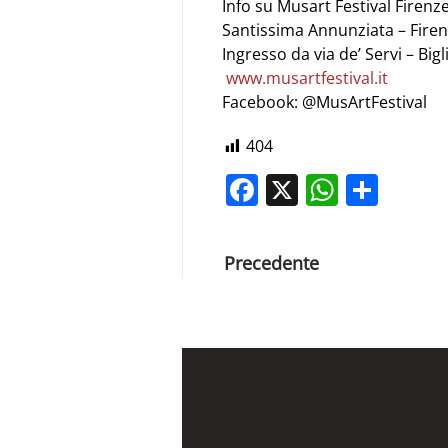
Info su Musart Festival Firenze
Santissima Annunziata – Fire
Ingresso da via de’ Servi – Big
www.musartfestival.it
Facebook: @MusArtFestival
404
Facebook
X
Whats
Shar
Precedente