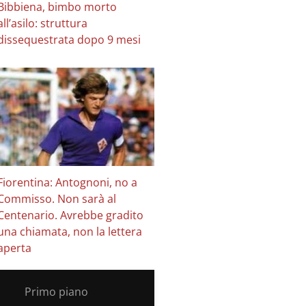
Bibbiena, bimbo morto
all’asilo: struttura
dissequestrata dopo 9 mesi
Fiorentina: Antognoni, no a
Commisso. Non sarà al
Centenario. Avrebbe gradito
una chiamata, non la lettera
aperta
Primo piano