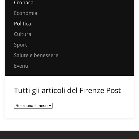
Cronaca
Economia
Politica
Cultura
Sport
Salute e benessere
Eventi
Tutti gli articoli del Firenze Post
Tutti
gli
articoli
del
Firenze