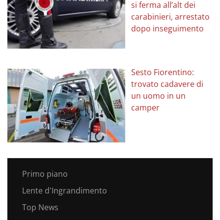
si ferma all’alt dei
carabinieri, arrestato
dopo inseguimento
Sesto Fiorentino:
trovato cadavere di
un uomo in un
camper
Primo piano
Lente d'Ingrandimento
Top News