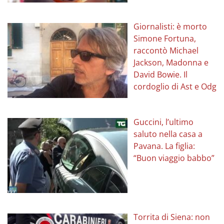
Giornalisti: è morto
Simone Fortuna,
raccontò Michael
Jackson, Madonna e
David Bowie. Il
cordoglio di Ast e Odg
Guccini, l’ultimo
saluto nella casa a
Pavana. La figlia:
“Buon viaggio babbo”
Torrita di Siena: non