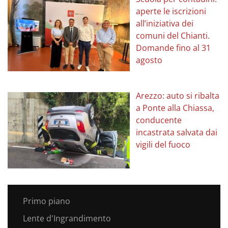
aperte le iscrizioni
all’iniziativa dei
comuni del Chianti.
Domande fino al 31
agosto
Arezzo: auto si ribalta
a Ponte alla Chiassa,
conducente
incastrata salvata dai
vigili del fuoco
Primo piano
Lente d'Ingrandimento