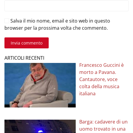
Salva il mio nome, email e sito web in questo
browser per la prossima volta che commento.
Invia commento
ARTICOLI RECENTI
Francesco Guccini è
morto a Pavana.
Cantautore, voce
colta della musica
italiana
Barga: cadavere di un
uomo trovato in una