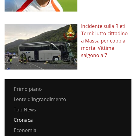
Incidente sulla Rieti
Terni: lutto cittadino
a Massa per coppia
morta. Vittime
salgono a 7
Primo piano
Lente d'Ingrandimento
Top News
Cronaca
Economia