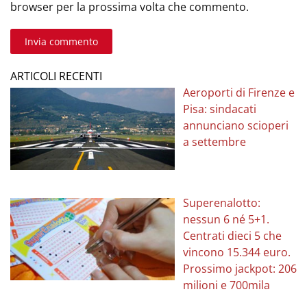
browser per la prossima volta che commento.
Invia commento
ARTICOLI RECENTI
Aeroporti di Firenze e
Pisa: sindacati
annunciano scioperi
a settembre
Superenalotto:
nessun 6 né 5+1.
Centrati dieci 5 che
vincono 15.344 euro.
Prossimo jackpot: 206
milioni e 700mila