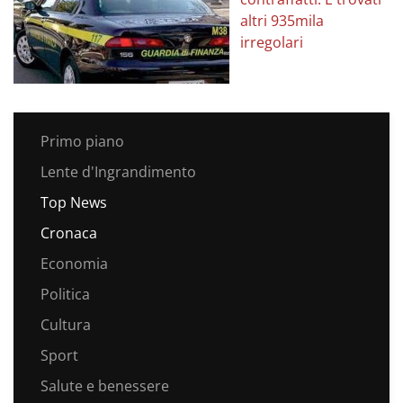
altri 935mila
irregolari
Primo piano
Lente d'Ingrandimento
Top News
Cronaca
Economia
Politica
Cultura
Sport
Salute e benessere