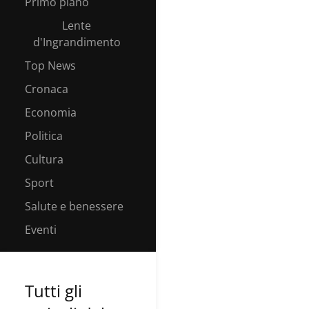
Primo piano
Lente
d'Ingrandimento
Top News
Cronaca
Economia
Politica
Cultura
Sport
Salute e benessere
Eventi
Tutti gli