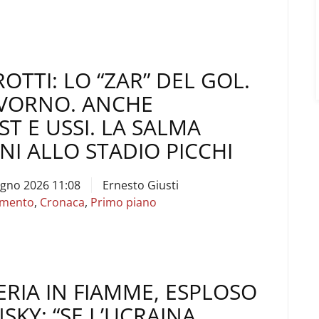
TTI: LO “ZAR” DEL GOL.
IVORNO. ANCHE
T E USSI. LA SALMA
I ALLO STADIO PICCHI
ugno 2026 11:08
Ernesto Giusti
imento
,
Cronaca
,
Primo piano
ERIA IN FIAMME, ESPLOSO
NSKY: “SE L’UCRAINA