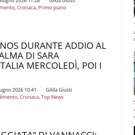
Giugno 2026 11:28
Gilda Giusti
imento
,
Cronaca
,
Primo piano
NOS DURANTE ADDIO AL
SALMA DI SARA
ITALIA MERCOLEDÌ, POI I
iugno 2026 10:41
Gilda Giusti
dimento
,
Cronaca
,
Top News
EGGIATA” DI VANNACCI: