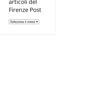
articoli del
Firenze Post
Tutti
gli
articoli
del
Firenze
Post