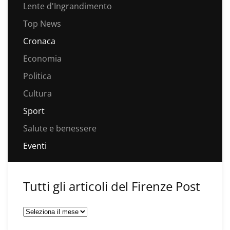
Lente d'Ingrandimento
Top News
Cronaca
Economia
Politica
Cultura
Sport
Salute e benessere
Eventi
Tutti gli articoli del Firenze Post
Tutti
gli