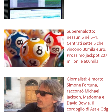
Superenalotto:
nessun 6 né 5+1.
Centrati sette 5 che
vincono 30mila euro.
Prossimo jackpot 207
milioni e 600mila
Giornalisti: è morto
Simone Fortuna,
raccontò Michael
Jackson, Madonna e
David Bowie. Il
cordoglio di Ast e Odg