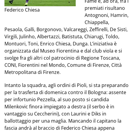
Fame e, ad ora, fra i
premiati risultano
Federico Chiesa
Antognoni, Hamrin,
Chiappella,
Pesaola, Galli, Borgonovo, Valcareggi, Zeffirelli, De Sisti,
Virgili, Julinho, Albertazzi, Batistuta, Chiarugi, Toldo,
Montuori, Toni, Enrico Chiesa, Dunga. L’iniziativa è
organizzata dal Museo Fiorentina e dal club viola e si
svolge fra gli altri col patrocinio di Regione Toscana,
CONI, Fiorentini nel Mondo, Comune di Firenze, Città
Metropolitana di Firenze.
Intanto la squadra, agli ordini di Pioli, si sta preparando
per la trasferta di domenica contro il Bologna: assente
per infortunio Pezzella, al suo posto si candida
Milenkovic finora impiegato a destra (il serbo è in
vantaggio su Ceccherini), con Laurini e Diks in
ballottaggio per una maglia. Mancando il capitano la
fascia andrà al braccio di Federico Chiesa appena