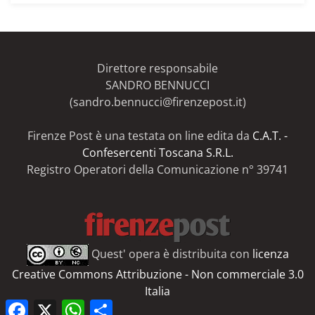
articoli
del
Firenze
Post
Direttore responsabile
SANDRO BENNUCCI
(sandro.bennucci@firenzepost.it)
Firenze Post è una testata on line edita da
C.A.T. -
Confesercenti Toscana S.R.L.
Registro Operatori della Comunicazione n° 39741
Quest' opera è distribuita con
licenza
Creative Commons Attribuzione - Non commerciale 3.0
Italia
Facebook
X
WhatsApp
Share