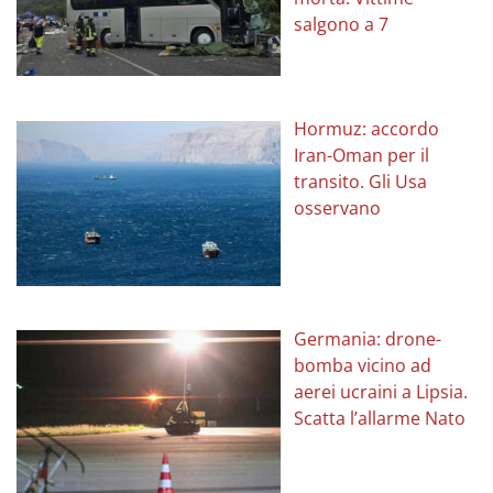
salgono a 7
Hormuz: accordo
Iran-Oman per il
transito. Gli Usa
osservano
Germania: drone-
bomba vicino ad
aerei ucraini a Lipsia.
Scatta l’allarme Nato