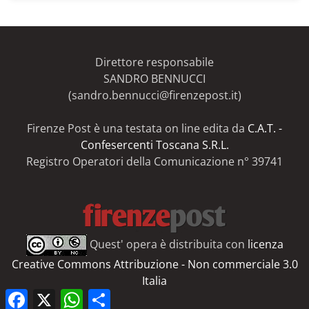
articoli
del
Firenze
Post
Direttore responsabile
SANDRO BENNUCCI
(sandro.bennucci@firenzepost.it)
Firenze Post è una testata on line edita da
C.A.T. -
Confesercenti Toscana S.R.L.
Registro Operatori della Comunicazione n° 39741
Quest' opera è distribuita con
licenza
Creative Commons Attribuzione - Non commerciale 3.0
Italia
Facebook
X
WhatsApp
Share