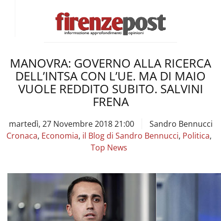
MANOVRA: GOVERNO ALLA RICERCA
DELL’INTSA CON L’UE. MA DI MAIO
VUOLE REDDITO SUBITO. SALVINI
FRENA
martedì, 27 Novembre 2018 21:00
Sandro Bennucci
Cronaca
,
Economia
,
il Blog di Sandro Bennucci
,
Politica
,
Top News