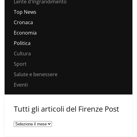
Lente d'Ingrandimento
Top News
Cronaca
Economia
Politica
Cultura
Sport
Salute e benessere
Eventi
Tutti gli articoli del Firenze Post
Tutti
gli