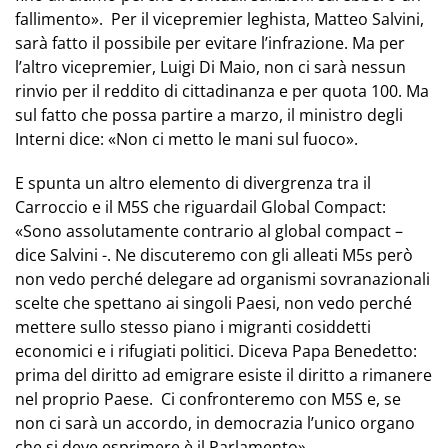
fallimento». Per il vicepremier leghista, Matteo Salvini,
sarà fatto il possibile per evitare l’infrazione. Ma per
l’altro vicepremier, Luigi Di Maio, non ci sarà nessun
rinvio per il reddito di cittadinanza e per quota 100. Ma
sul fatto che possa partire a marzo, il ministro degli
Interni dice: «Non ci metto le mani sul fuoco».
E spunta un altro elemento di divergrenza tra il
Carroccio e il M5S che riguardail Global Compact:
«Sono assolutamente contrario al global compact –
dice Salvini -. Ne discuteremo con gli alleati M5s però
non vedo perché delegare ad organismi sovranazionali
scelte che spettano ai singoli Paesi, non vedo perché
mettere sullo stesso piano i migranti cosiddetti
economici e i rifugiati politici. Diceva Papa Benedetto:
prima del diritto ad emigrare esiste il diritto a rimanere
nel proprio Paese. Ci confronteremo con M5S e, se
non ci sarà un accordo, in democrazia l’unico organo
che si deve esprimere è il Parlamento».