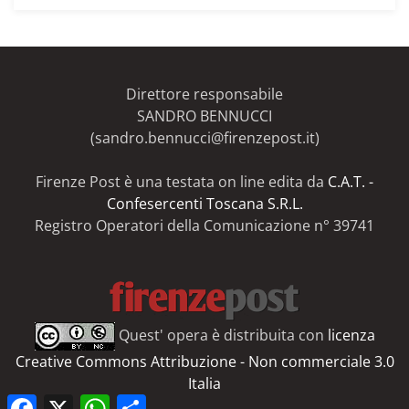
articoli
del
Firenze
Post
Direttore responsabile
SANDRO BENNUCCI
(sandro.bennucci@firenzepost.it)
Firenze Post è una testata on line edita da
C.A.T. -
Confesercenti Toscana S.R.L.
Registro Operatori della Comunicazione n° 39741
Quest' opera è distribuita con
licenza
Creative Commons Attribuzione - Non commerciale 3.0
Italia
Facebook
X
WhatsApp
Share