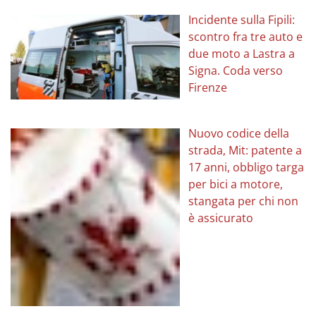
Incidente sulla Fipili:
scontro fra tre auto e
due moto a Lastra a
Signa. Coda verso
Firenze
Nuovo codice della
strada, Mit: patente a
17 anni, obbligo targa
per bici a motore,
stangata per chi non
è assicurato