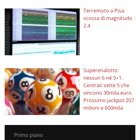
Terremoto a Pisa:
scossa di magnitudo
2.4
Superenalotto:
nessun 6 né 5+1.
Centrati sette 5 che
vincono 30mila euro.
Prossimo jackpot 207
milioni e 600mila
Primo piano