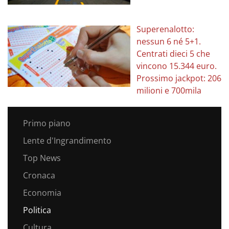
Superenalotto:
nessun 6 né 5+1.
Centrati dieci 5 che
vincono 15.344 euro.
Prossimo jackpot: 206
milioni e 700mila
Primo piano
Lente d'Ingrandimento
Top News
Cronaca
Economia
Politica
Cultura