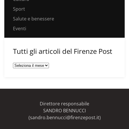
Sport
Salute e benessere
Eventi
Tutti gli articoli del Firenze Post
Tutti
gli
articoli
del
Firenze
Post
Direttore responsabile
SANDRO BENNUCCI
(sandro.bennucci@firenzepost.it)